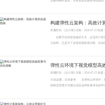
流量的瞬时波动，导致资源浪费或系统崩溃
构建弹性云架构：高效计
所属栏目：[云计算] 日期：2026-07-25 热度
在数字化转型加速的今天，企业对计算资
云架构，正是为了实现资源按需分配、自
弹性云环境下视觉模型高
所属栏目：[云计算] 日期：2026-07-25 热度
AI渲染图，仅供参考 在弹性云环境中，
统静态部署方式难以适应这种快速变化的环