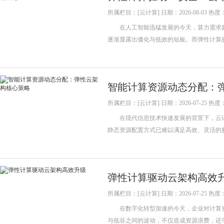
所属栏目：[云计算] 日期：2026-08-03 热度
在人工智能迅猛发展的今天，算力需求如
逐渐显露出僵化与低效的短板。而弹性计算
智能计算资源动态分配：
所属栏目：[云计算] 日期：2026-07-25 热度
在现代信息技术快速发展的背景下，云计
静态资源配置方式已难以满足高效、灵活的
弹性计算驱动云架构高效
所属栏目：[云计算] 日期：2026-07-25 热度
在数字化转型加速的今天，企业对计算资
与低谷之间的波动，不仅造成资源浪费，还