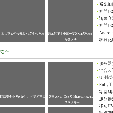
系统加
容器化
鸿蒙容
容器化
And
教大家如何去安装win7 64位系统
戴尔笔记本电脑一键装win7系统的
容器化
步骤方法
安全
服务器
混合云
UI测
Rub
零基础
网络安全业界的统计、趋势和事实
盘查 Aws、Gcp 及 Microsoft Azure
服务器
中的网络安全
移动H
精准端