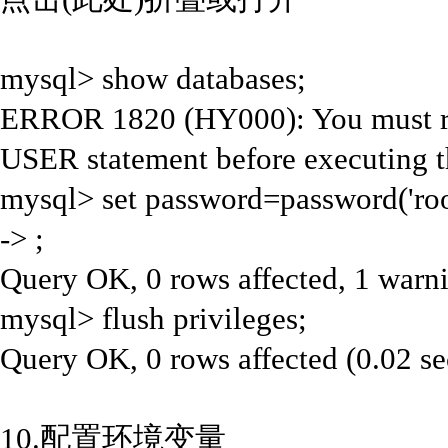
mysql> show databases;
ERROR 1820 (HY000): You must r
USER statement before executing th
mysql> set password=password('roo
-> ;
Query OK, 0 rows affected, 1 warni
mysql> flush privileges;
Query OK, 0 rows affected (0.02 se
10.配置环境变量