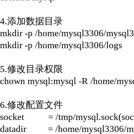
4.添加数据目录
mkdir -p /home/mysql3306/mysql
mkdir -p /home/mysql3306/logs
5.修改目录权限
chown mysql:mysql -R /home/mys
6.修改配置文件
socket = /tmp/mysql.sock
datadir = /home/mysql330