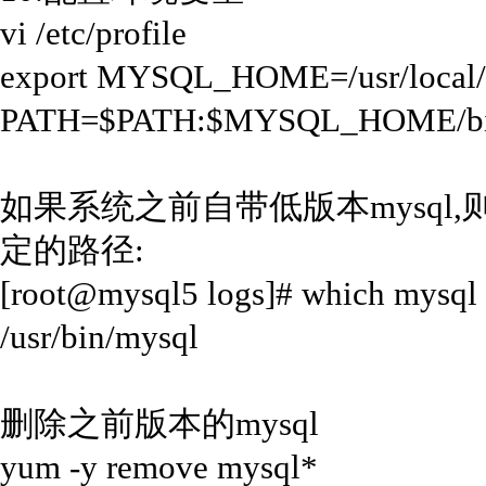
vi /etc/profile
export MYSQL_HOME=/usr/local/
PATH=$PATH:$MYSQL_HOME/b
如果系统之前自带低版本mysql
定的路径:
[root@mysql5 logs]# which mysql
/usr/bin/mysql
删除之前版本的mysql
yum -y remove mysql*