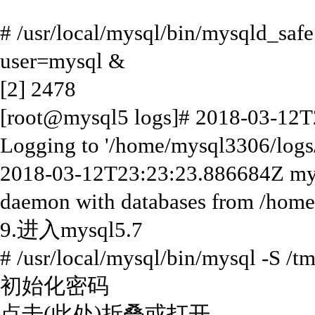
# /usr/local/mysql/bin/mysqld_safe 
user=mysql &
[2] 2478
[root@mysql5 logs]# 2018-03-12T
Logging to '/home/mysql3306/logs/
2018-03-12T23:23:23.886684Z mys
daemon with databases from /hom
9.进入mysql5.7
# /usr/local/mysql/bin/mysql -S /
初始化密码
点击(此处)折叠或打开