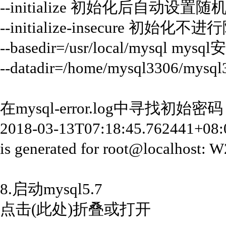
--initialize 初始化后自动设置
--initialize-insecure 初
--basedir=/usr/local/mysql my
--datadir=/home/mysql3306/my
在mysql-error.log中寻找初始密码
2018-03-13T07:18:45.762441+08:0
is generated for root@localhost:
8.启动mysql5.7
点击(此处)折叠或打开