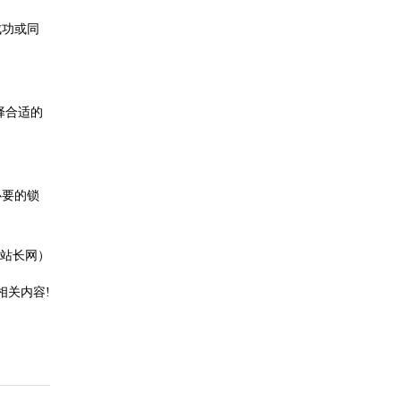
成功或同
择合适的
必要的锁
2站长网）
相关内容!