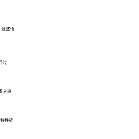
，这些语
通过
T提交事
这些特性确