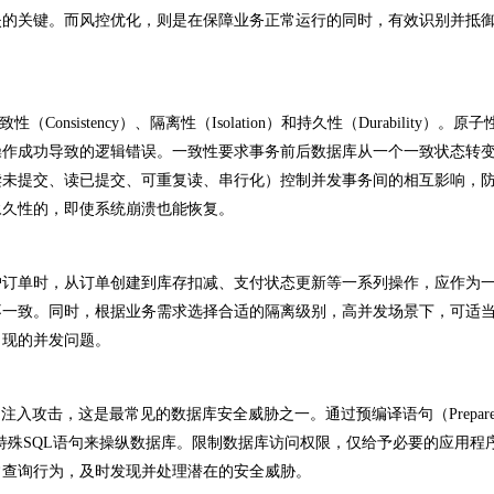
失的关键。而风控优化，则是在保障业务正常运行的同时，有效识别并抵
onsistency）、隔离性（Isolation）和持久性（Durability）。原
操作成功导致的逻辑错误。一致性要求事务前后数据库从一个一致状态转
读未提交、读已提交、可重复读、串行化）控制并发事务间的相互影响，
永久性的，即使系统崩溃也能恢复。
订单时，从订单创建到库存扣减、支付状态更新等一系列操作，应作为
不一致。同时，根据业务需求选择合适的隔离级别，高并发场景下，可适
出现的并发问题。
攻击，这是最常见的数据库安全威胁之一。通过预编译语句（Prepare
过构造特殊SQL语句来操纵数据库。限制数据库访问权限，仅给予必要的应用程
常查询行为，及时发现并处理潜在的安全威胁。