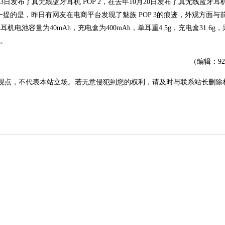
日发布了真无线蓝牙耳机 POP 2，在去年10月20日发布了真无线蓝牙耳机 
 值得一提的是，昨日有网友在电商平台发现了魅族 POP 3的痕迹，外观方面与
机电池容量为40mAh，充电盒为400mAh，单耳重4.5g，充电盒31.6g
元。
（编辑：9
观点，不代表本站立场。若无意侵犯到您的权利，请及时与联系站长删除