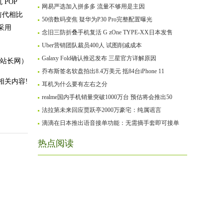
POP
网易严选加入拼多多 流量不够用是主因
前代相比
50倍数码变焦 疑华为P30 Pro完整配置曝光
，采用
念旧三防折叠手机复活 G zOne TYPE-XX日本发售
Uber营销团队裁员400人 试图削减成本
Galaxy Fold确认推迟发布 三星官方详解原因
2站长网）
乔布斯签名软盘拍出8.4万美元 抵84台iPhone 11
相关内容!
耳机为什么要有左右之分
realme国内手机销量突破1000万台 预估将会推出50
法拉第未来回应贾跃亭2000万豪宅：纯属谣言
滴滴在日本推出语音接单功能：无需摘手套即可接单
热点阅读