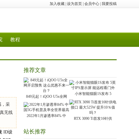
加入收藏
|
设为首页
|
会员中心
|
我要投稿
院
教程
推荐文章
小米智能猫眼1S发布 5
849元起！iQOO U5x全网
感，采
了真无线
2022年1月渗透率84% 中
RTX 3090 Ti首发16针供
站长推荐
 ID设