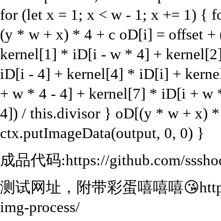
for (let x = 1; x < w - 1; x += 1) { fo
(y * w + x) * 4 + c oD[i] = offset + 
kernel[1] * iD[i - w * 4] + kernel[2
iD[i - 4] + kernel[4] * iD[i] + kerne
+ w * 4 - 4] + kernel[7] * iD[i + w 
4]) / this.divisor } oD[(y * w + x) 
ctx.putImageData(output, 0, 0) }
成品代码:https://github.com/ssshoot
测试网址，附带彩蛋嘻嘻嘻😘https://sssh
img-process/