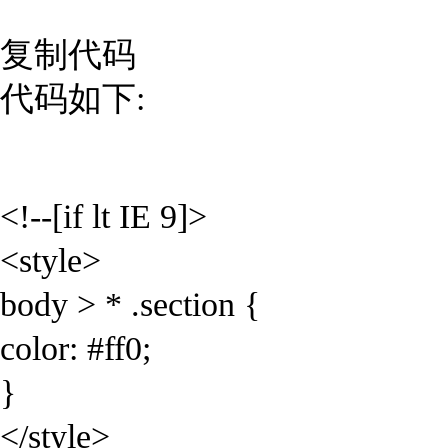
复制代码
代码如下:
<!--[if lt IE 9]>
<style>
body > * .section {
color: #ff0;
}
</style>