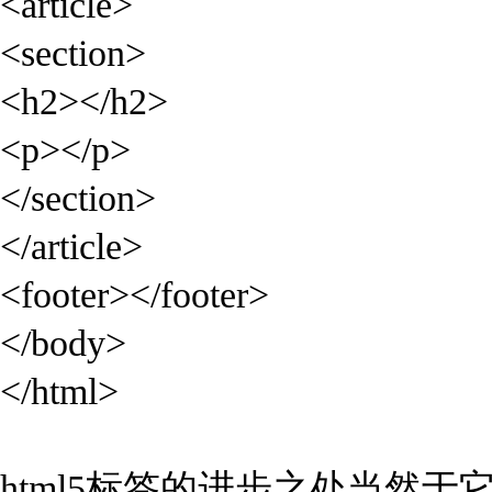
<article>
<section>
<h2></h2>
<p></p>
</section>
</article>
<footer></footer>
</body>
</html>
html5标签的进步之处当然于