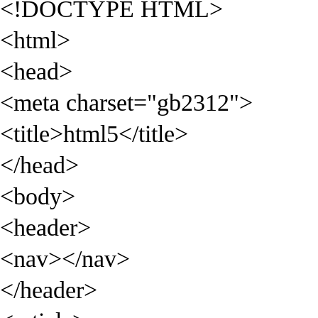
<!DOCTYPE HTML>
<html>
<head>
<meta charset="gb2312">
<title>html5</title>
</head>
<body>
<header>
<nav></nav>
</header>