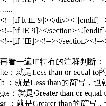
......
<!--[if lt IE 9]></div><![endif]--
<!--[if IE 9]></section><![endif]
<!--[if !IE]><!--></section><!--<
再看一遍IE特有的注释判断：
lte：就是Less than or e
lt ：就是Less than的简
gte：就是Greater than o
gt ：就是Greater than