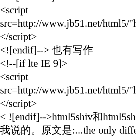
<script
src=http://www.jb51.net/html5/"
</script>
<![endif]--> 也有写作
<!--[if lte IE 9]>
<script
src=http://www.jb51.net/html5/"
</script>
< ![endif]-->html5sh
我说的。原文是:...the only difference