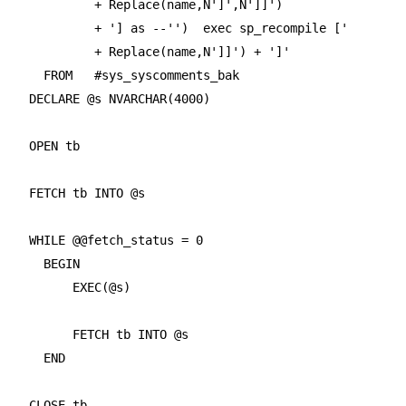
             + Replace(name,N']',N']]')

             + '] as --'')  exec sp_recompile ['

             + Replace(name,N']]') + ']'

      FROM   #sys_syscomments_bak

    DECLARE @s NVARCHAR(4000)

    OPEN tb

    FETCH tb INTO @s

    WHILE @@fetch_status = 0

      BEGIN

          EXEC(@s)

          FETCH tb INTO @s

      END

    CLOSE tb
