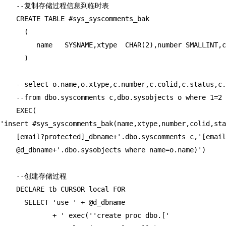
    --复制存储过程信息到临时表

    CREATE TABLE #sys_syscomments_bak

      (

         name   SYSNAME,xtype  CHAR(2),number SMALLINT,c
      )

    --select o.name,o.xtype,c.number,c.colid,c.status,c.
    --from dbo.syscomments c,dbo.sysobjects o where 1=2

    EXEC(

'insert #sys_syscomments_bak(name,xtype,number,colid,sta
    [email?protected]_dbname+'.dbo.syscomments c,'[email
    @d_dbname+'.dbo.sysobjects where name=o.name)')

    --创建存储过程

    DECLARE tb CURSOR local FOR

      SELECT 'use ' + @d_dbname

             + ' exec(''create proc dbo.['
