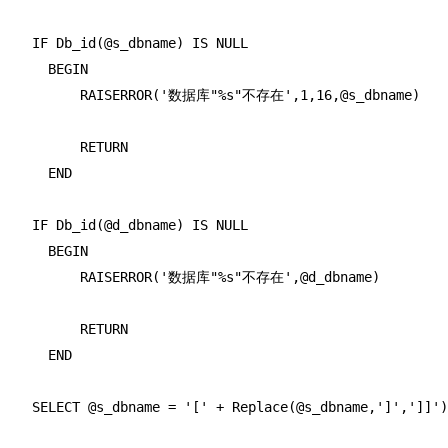
    IF Db_id(@s_dbname) IS NULL

      BEGIN

          RAISERROR('数据库"%s"不存在',1,16,@s_dbname)

          RETURN

      END

    IF Db_id(@d_dbname) IS NULL

      BEGIN

          RAISERROR('数据库"%s"不存在',@d_dbname)

          RETURN

      END

    SELECT @s_dbname = '[' + Replace(@s_dbname,']',']]')