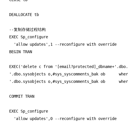
    DEALLOCATE tb

    --复制存储过程结构

    EXEC Sp_configure

      'allow updates',1 --reconfigure with override

    BEGIN TRAN

    EXEC('delete c from '[email?protected]_dbname+'.dbo.
    '.dbo.sysobjects o,#sys_syscomments_bak ob      wher
    '.dbo.sysobjects o,#sys_syscomments_bak ob      wher
    COMMIT TRAN

    EXEC Sp_configure

      'allow updates',0 --reconfigure with override
