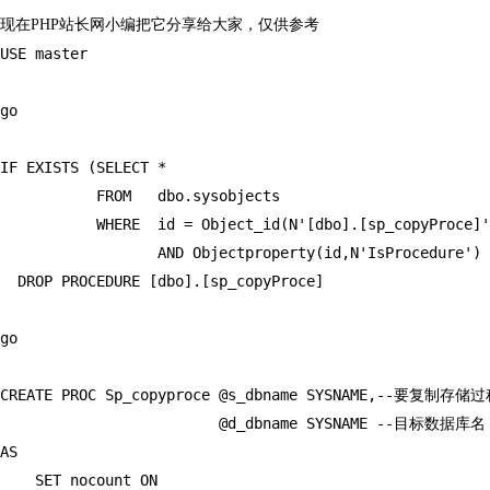
现在PHP站长网小编把它分享给大家，仅供参考
USE master

go

IF EXISTS (SELECT *

           FROM   dbo.sysobjects

           WHERE  id = Object_id(N'[dbo].[sp_copyProce]'
                  AND Objectproperty(id,N'IsProcedure') 
  DROP PROCEDURE [dbo].[sp_copyProce]

go

CREATE PROC Sp_copyproce @s_dbname SYSNAME,--要复制
                         @d_dbname SYSNAME --目标数据库名

AS

    SET nocount ON
