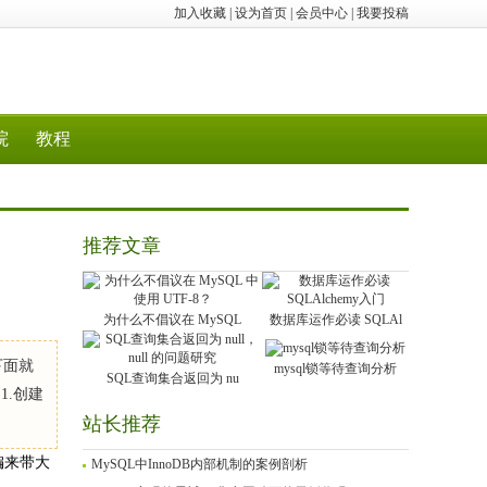
加入收藏
|
设为首页
|
会员中心
|
我要投稿
院
教程
推荐文章
为什么不倡议在 MySQL
数据库运作必读 SQLAl
下面就
mysql锁等待查询分析
SQL查询集合返回为 nu
1.创建
站长推荐
编来带大
MySQL中InnoDB内部机制的案例剖析