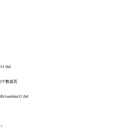
/t1.ibd
32个数据页
b/vastdata/t1.ibd
1>