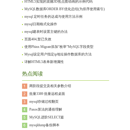
HTML5实现的震撼3D焦点图动画的示例代码
MySQL数据库ORDER BY优化总结(为排序使用索引)
mysql 定时任务的达成与使用方法示例
mysql日期格式化操作
mysql建表时设置主键的办法
页面404,暂已失效
使用Phinx Migrate添加“枚举”MySQL字段类型
Mysql设定用户指定ip地址操作数据库的方法
详解HTML5表单新增属性
热点阅读
两阶段提交及相关参数介绍
批量3389 批量远程桌面
mysql存储过程翻页
Paxos算法的通俗理解
MySQL进阶SELECT篇
mysqldump备份脚本