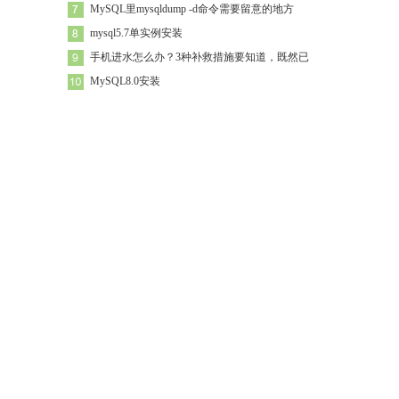
MySQL里mysqldump -d命令需要留意的地方
mysql5.7单实例安装
手机进水怎么办？3种补救措施要知道，既然已
MySQL8.0安装