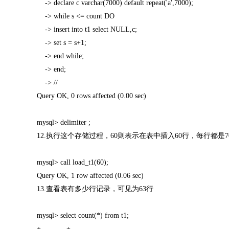
-> declare c varchar(7000) default repeat('a',7000);
-> while s <= count DO
-> insert into t1 select NULL,c;
-> set s = s+1;
-> end while;
-> end;
-> //
Query OK, 0 rows affected (0.00 sec)
mysql> delimiter ;
12.执行这个存储过程，60则表示在表中插入60行，每行都是70
mysql> call load_t1(60);
Query OK, 1 row affected (0.06 sec)
13.查看表有多少行记录，可见为63行
mysql> select count(*) from t1;
+----------+