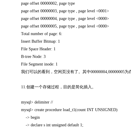
page offset 00000002, page type
page offset 00000003, page type , page level <0001>
page offset 00000004, page type , page level <0000>
page offset 00000005, page type , page level <0000>
Total number of page: 6:
Insert Buffer Bitmap: 1
File Space Header: 1
B-tree Node: 3
File Segment inode: 1
我们可以的看到，空闲页没有了。其中00000004,00000005为
11.创建一个存储过程，目的是简化插入。
mysql> delimiter //
mysql> create procedure load_t1(count INT UNSIGNED)
-> begin
-> declare s int unsigned default 1;