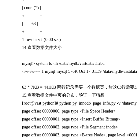
| count(*) |
+----------+
| 63 |
+----------+
1 row in set (0.00 sec)
14.查看数据文件大小
mysql> system ls -lh /data/mydb/vastdata/t1.ibd
-rw-rw---- 1 mysql mysql 576K Oct 17 01:39 /data/mydb/vastdata
63 * 7KB = 441KB 两行记录需要一个数据页，故这63行需要
15.查看数据文件中页的分布，验证一下猜想
[root@vast python]# python py_innodb_page_info.py -v /data/myd
page offset 00000000, page type <File Space Header>
page offset 00000001, page type <Insert Buffer Bitmap>
page offset 00000002, page type <File Segment inode>
page offset 00000003, page type <B-tree Node>, page level <000