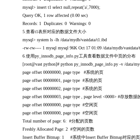
mysql> insert t1 select null,repeat('a',7000);
Query OK, 1 row affected (0.00 sec)
Records: 1 Duplicates: 0 Warnings: 0
5.查看t1表所对应的数据文件大小
mysql> system ls -lh /data/mydb/vastdata/t1.ibd
-rw-rw---- 1 mysql mysql 96K Oct 17 01:09 /data/mydb/vastdata/
6.使用py_innodb_page_info.py工具查看数据文件中页的分布
[root@vast python]# python py_innodb_page_info.py -v /data/myd
page offset 00000000, page type #系统的页
page offset 00000001, page type #系统的页
page offset 00000002, page type #系统的页
page offset 00000003, page type , page level <0000> #存放数
page offset 00000000, page type #空闲页
page offset 00000000, page type #空闲页
Total number of page: 6: #分配的页数
Freshly Allocated Page: 2 #空闲的页数
Insert Buffer Bitmap: 1 #系统中Insert Buffer Bitmap对应的