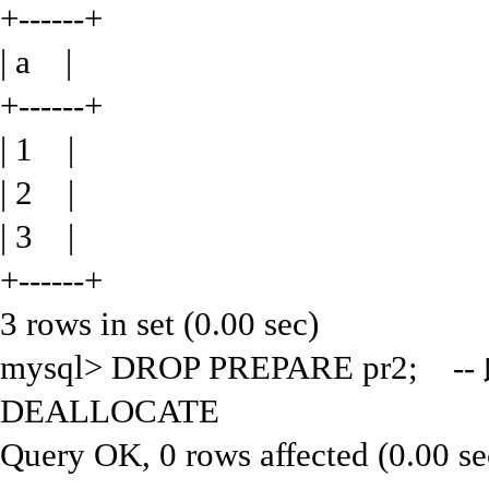
+------+
| a |
+------+
| 1 |
| 2 |
| 3 |
+------+
3 rows in set (0.00 sec)
mysql> DROP PREPARE pr2
DEALLOCATE
Query OK, 0 rows affected (0.00 se