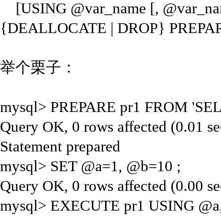
[USING @var_name [, @var_nam
{DEALLOCATE | DROP} PREPAR
举个栗子：
mysql> PREPARE pr1 FROM 'SEL
Query OK, 0 rows affected (0.01 se
Statement prepared
mysql> SET @a=1, @b=10 ;
Query OK, 0 rows affected (0.00 se
mysql> EXECUTE pr1 USING @a