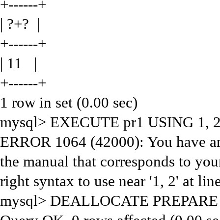
+------+
| ?+? |
+------+
| 11 |
+------+
1 row in set (0.00 sec)
mysql> EXECUTE pr1 USIN
ERROR 1064 (42000): You have an 
the manual that corresponds to you
right syntax to use near '1, 2' at lin
mysql> DEALLOCATE PREPARE 