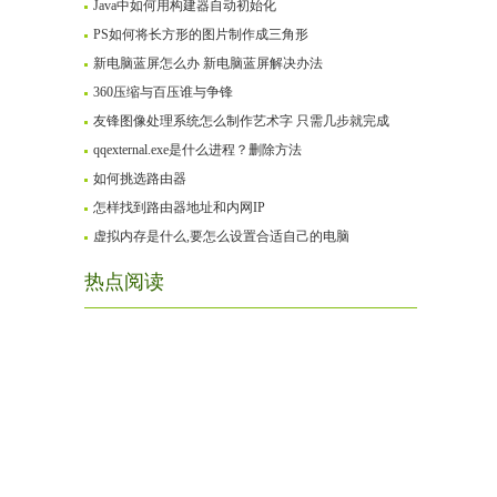
Java中如何用构建器自动初始化
PS如何将长方形的图片制作成三角形
新电脑蓝屏怎么办 新电脑蓝屏解决办法
360压缩与百压谁与争锋
友锋图像处理系统怎么制作艺术字 只需几步就完成
qqexternal.exe是什么进程？删除方法
如何挑选路由器
怎样找到路由器地址和内网IP
虚拟内存是什么,要怎么设置合适自己的电脑
热点阅读