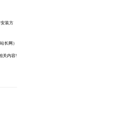
好安装方
2站长网）
相关内容!